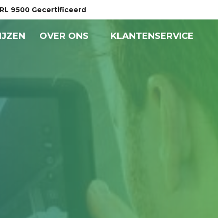
RL 9500 Gecertificeerd
GATIE
IJZEN
OVER ONS
KLANTENSERVICE
EL