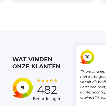
10
10
WAT VINDEN
ONZE KLANTEN
”Zijn goed
”Ik ontving een
ijk
bereikbaar,
met kortingsc
★
★
★
★
★
★
★
★
★
★
en en
deskundig en
vanuit dit bedri
482
9
flexibel. Fijne partij
Eerst een beet
om mee te werken.“
achterdochtig
uiteindelijk su..
Beoordelingen