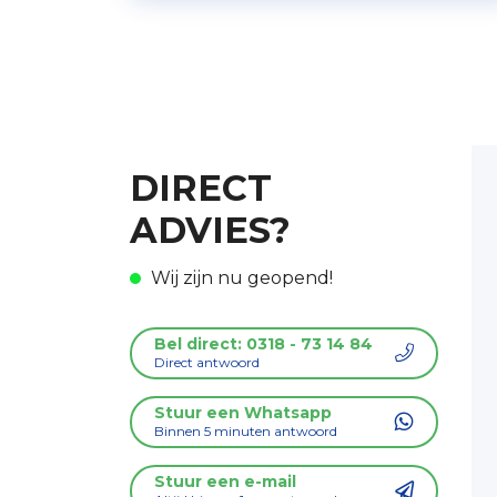
DIRECT
ADVIES?
9
10
Wij zijn nu geopend!
”Goede offerte en
”Prettig in de
Bel direct: 0318 - 73 14 84
meedenkend.
omgang, duidel
Direct antwoord
Energielabel was er
kennis van zak
snel.“
inzichten!“
Stuur een Whatsapp
Binnen 5 minuten antwoord
Stuur een e-mail