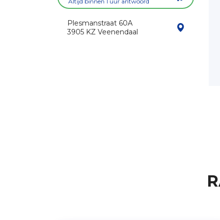
Altijd binnen 1 uur antwoord
Rob
Matthijs
04-03-2024
03-03-2024
Plesmanstraat 60A
3905 KZ Veenendaal
R