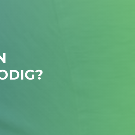
N
ODIG?