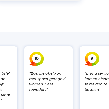
10
9
 brief
”Energielabel kon
”prima servic
ode
met spoed geregeld
komen afspr
jf.
worden. Heel
zeker aan te
je
tevreden.“
bevelen“
. Maar
.“