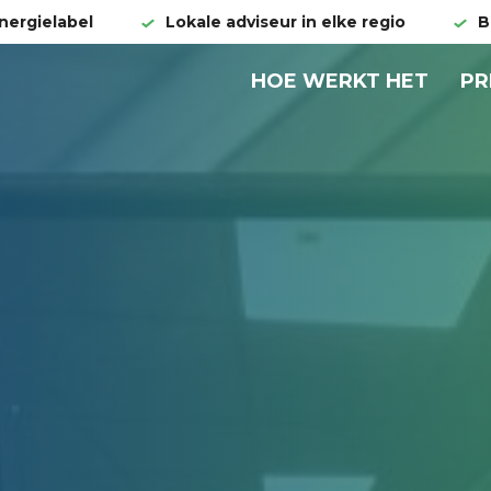
nergielabel
Lokale adviseur in elke regio
B
HOOFDNAVI
HOE WERKT HET
PR
ENERGIELAB